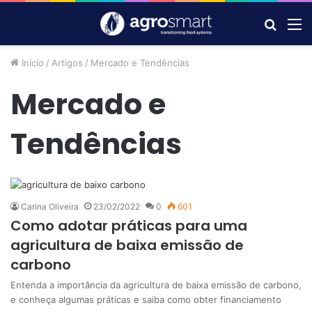
Procur
M
por
Início
/
Artigos
/
Mercado e Tendências
Mercado e
Tendências
Carina Oliveira
23/02/2022
0
601
Como adotar práticas para uma
agricultura de baixa emissão de
carbono
Entenda a importância da agricultura de baixa emissão de carbono,
e conheça algumas práticas e saiba como obter financiamento