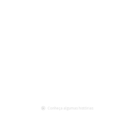
Transição da Agricultura: a
chave para combater a crise
climática
Mais resiliente, adaptada e gerando impacto positivo
Para produtores
Para corporações
Conheça algumas histórias