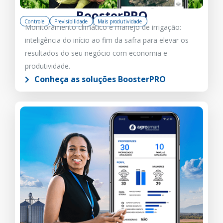
BoosterPRO
Controle
Previsibilidade
Mais produtividade
Monitoramento climático e manejo de irrigação:
inteligência do início ao fim da safra para elevar os
resultados do seu negócio com economia e
produtividade.
Conheça as soluções BoosterPRO