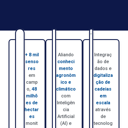
+ 8 mil
Aliando
Integraç
senso
conheci
ão de
res
mento
dados e
em
agronôm
digitaliza
camp
ico e
ção de
o,
48
climático
cadeias
milhõ
com
em
es de
Inteligên
escala
hectar
cia
através
es
Artificial
de
monit
(AI) e
tecnolog