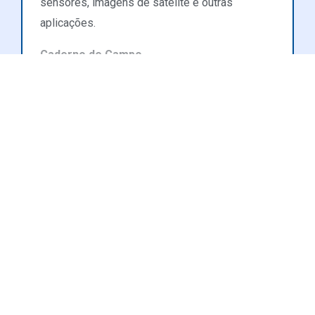
sensores, imagens de satélite e outras
aplicações.
Caderno de Campo
Saiba mais
›
Formulários pré-definidos compatíveis com
as principais certificações e protocolos
›
Possibilidade de adicionar checklist
específico da indústria / cultura
›
Captação offline de dados
Reporte
›
Geolocalização
Dados analisados e dispostos em dashboards
que facilitam a visualização e destacam os
KPIs de uma gestão eficiente da cadeia de
valor.