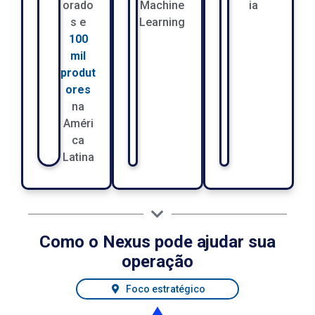
orado
Machine
ia
s e
Learning
100
mil
produt
ores
na
Améri
ca
Latina
Como o Nexus pode ajudar sua
operação
Foco estratégico