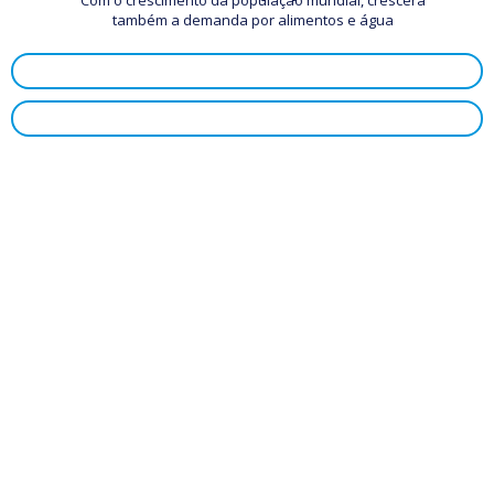
Com o crescimento da população mundial, crescerá
também a demanda por alimentos e água
Demanda por alimentos
Crescimento agrícola