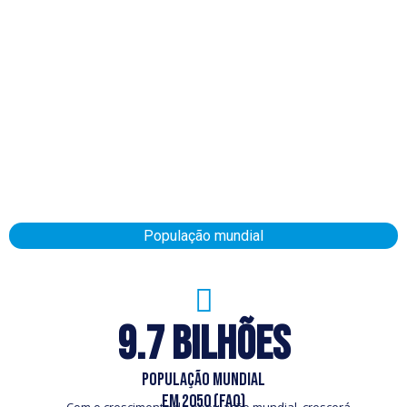
População mundial
9.7 bilhões
população mundial
em 2050 (FAO)