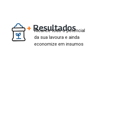
+
Resultados
Alcance todo o potencial
da sua lavoura e ainda
economize em insumos