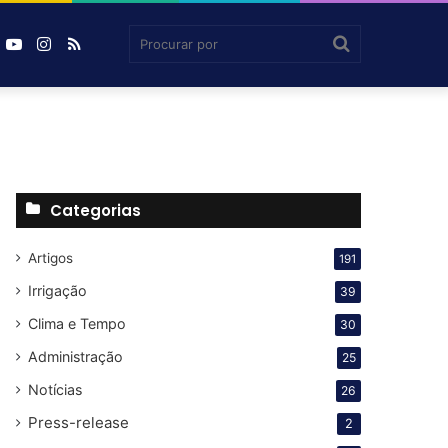
book
inkedin
YouTube
Instagram
RSS
Agrosmart
Procurar
por
Categorias
Artigos
191
Irrigação
39
Clima e Tempo
30
Administração
25
Notícias
26
Press-release
2