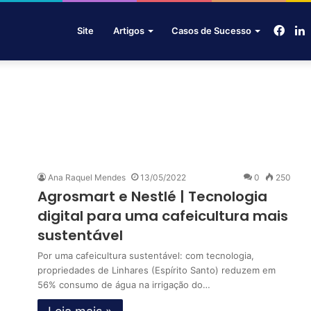
Face
L
Site
Artigos
Casos de Sucesso
Ana Raquel Mendes
13/05/2022
0
250
Agrosmart e Nestlé | Tecnologia
digital para uma cafeicultura mais
sustentável
Por uma cafeicultura sustentável: com tecnologia,
propriedades de Linhares (Espírito Santo) reduzem em
56% consumo de água na irrigação do…