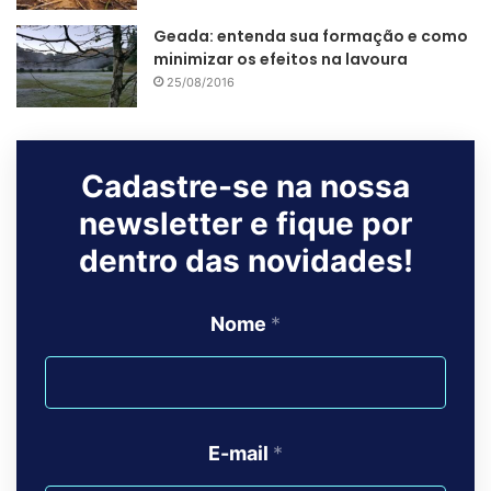
Geada: entenda sua formação e como
minimizar os efeitos na lavoura
25/08/2016
Cadastre-se na nossa
newsletter e fique por
dentro das novidades!
Agrosmart e Nestlé | Tecnologia digital para uma
cafeicultura sustentável
Nome
*
“O uso consciente e correto do recurso na
irrigação, associado a práticas de manejo,
análises da umidade do solo e orientações
para a adequada nutrição, tudo isso traz
E-mail
*
ganhos para economia de água e energia,