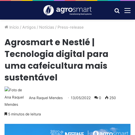
Procur
M
por
Início
/
Artigos
/
Notícias
/
Press-release
Agrosmart e Nestlé |
Tecnologia digital para
uma cafeicultura mais
sustentável
Ana Raquel Mendes
13/05/2022
0
250
5 minutos de leitura