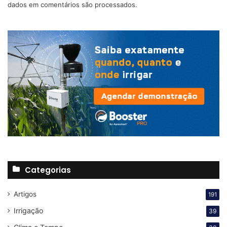
dados em comentários são processados
.
Na comparação com o manejo antigo, à base de turnos de
rega, houve também uma
economia de 63% no consumo
de energia elétrica
.
O objetivo do projeto é ampliar a eficiência hídrica ao
otimizar o uso de água em regiões mais susceptíveis a
períodos de seca, sendo fundamental para a produção de
café Conilon
no Espírito Santo – principal estado produtor
da espécie, segundo dados do Censo Agro de 2017 do
IBGE – e para a Nestlé, uma das maiores compradoras
deste café no País.
Categorias
Artigos
191
Irrigação
39