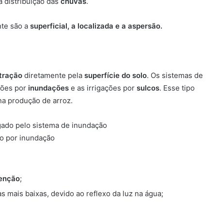
 distribuição das
chuvas
.
nte são a
superficial, a localizada e a aspersão.
ltração
diretamente pela
superfície do solo
. Os sistemas de
ações por
inundações
e as irrigações por
sulcos
. Esse tipo
 na produção de arroz.
ão por inundação
enção
;
s mais baixas, devido ao reflexo da luz na água;