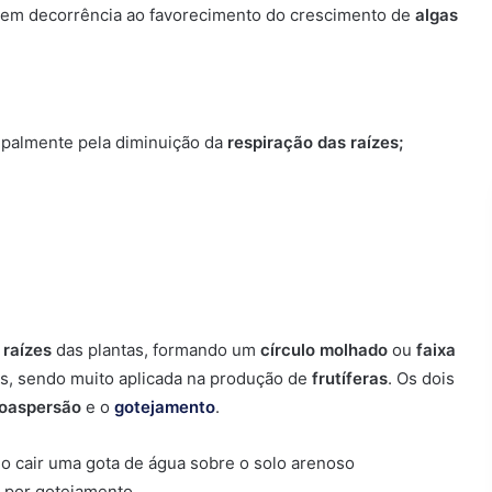
 em decorrência ao favorecimento do crescimento de
algas
cipalmente pela diminuição da
respiração das raízes;
s
raízes
das plantas, formando um
círculo molhado
ou
faixa
uais, sendo muito aplicada na produção de
frutíferas
. Os dois
oaspersão
e o
gotejamento
.
o por gotejamento