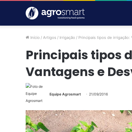
Início
/
Artigos
/
Irrigação
/
Principais tipos de irrigaçã
Principais tipos 
Vantagens e De
Equipe Agrosmart
21/09/2016