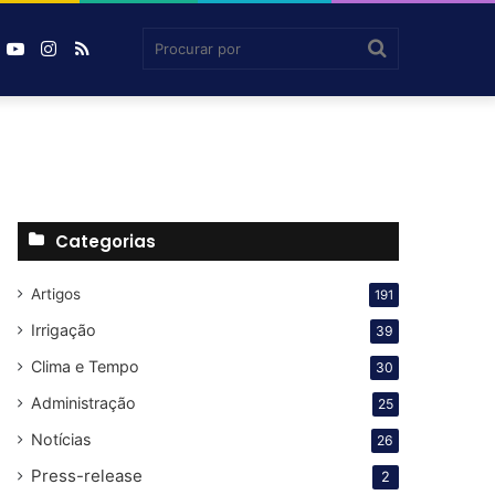
book
inkedin
YouTube
Instagram
RSS
Agrosmart
Procurar
por
Categorias
Artigos
191
Irrigação
39
Clima e Tempo
30
Administração
25
Notícias
26
Press-release
2