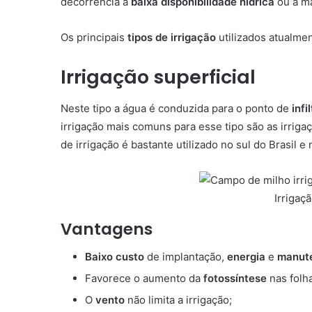
decorrência à
baixa disponibilidade hídrica
ou a má
Os principais
tipos de irrigação
utilizados atualme
Irrigação superficial
Neste tipo a água é conduzida para o ponto de
infi
irrigação mais comuns para esse tipo são as irrig
de irrigação é bastante utilizado no sul do Brasil e
Irrigaç
Vantagens
Baixo custo
de implantação,
energia
e
manut
Favorece o aumento da
fotossíntese
nas folha
O
vento
não limita a irrigação;