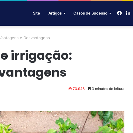
Face
L
Site
Artigos
Casos de Sucesso
o: Vantagens e Desvantagens
de irrigação:
svantagens
70.948
3 minutos de leitura