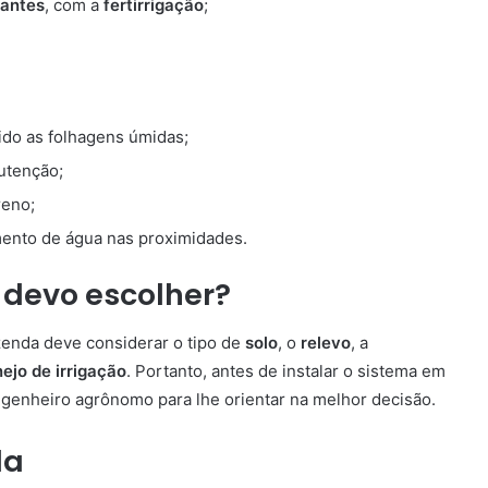
zantes
, com a
fertirrigação
;
vido as folhagens úmidas;
nutenção;
reno;
mento de água nas proximidades.
 devo escolher?
zenda deve considerar o tipo de
solo
, o
relevo
, a
jo de irrigação
. Portanto, antes de instalar o sistema em
genheiro agrônomo para lhe orientar na melhor decisão.
la