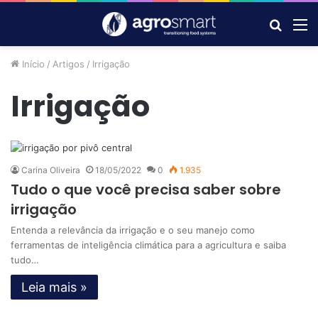
Procur
M
por
Início
/
Artigos
/
Irrigação
Irrigação
Carina Oliveira
18/05/2022
0
1.935
Tudo o que você precisa saber sobre
irrigação
Entenda a relevância da irrigação e o seu manejo como
ferramentas de inteligência climática para a agricultura e saiba
tudo…
Leia mais »