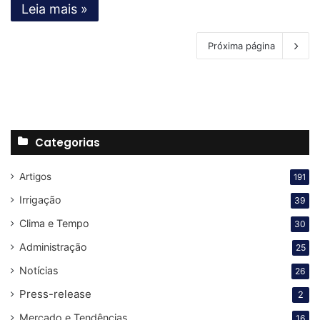
Leia mais »
Próxima página
Categorias
Artigos
191
Irrigação
39
Clima e Tempo
30
Administração
25
Notícias
26
Press-release
2
Mercado e Tendências
16