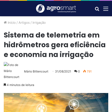
Procur
M
por
Início
/
Artigos
/
Irrigação
Sistema de telemetria em
hidrômetros gera eficiência
e economia na irrigação
Mário Bittencourt
31/08/2021
0
791
4 minutos de leitura