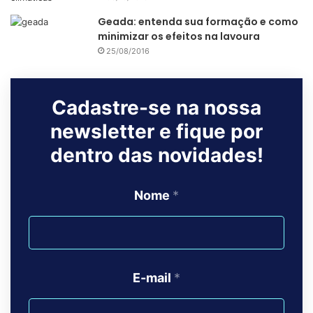
Geada: entenda sua formação e como
O gerenciamento do sistema de irrigação da sua fazenda
minimizar os efeitos na lavoura
também pode ser avaliado de forma mais ampla, já que os
25/08/2016
dados ficam armazenados
para análise posterior.
Assim, a cada safra você tem um diagnóstico do seu gasto,
Cadastre-se na nossa
a partir do qual, pode desenvolver novas estratégias de
newsletter e fique por
uso do recurso hídrico da sua propriedade rural.
dentro das novidades!
Nome
*
E-mail
*