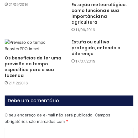
Estação meteorológica:
21/09/2016
A transmissão dos dados pode ocorrer por meio de sinais
como funciona e sua
importância na
de rádio ou satélite, mas também via energia elétrica,
agricultura
internet.
11/09/2016
Estufa ou cultivo
A transmissão de dados por meio das aplicações da
protegido, entenda a
telemetria via satélite é uma das que mais se destacam,
diferença
Os benefícios de ter uma
não só no setor da agricultura como também em outras
17/07/2019
previsão do tempo
áreas da economia e serviços.
específica para a sua
fazenda
Assim, a principal vantagem da telemetria
via satélite
é
21/12/2016
que ele faz um serviço em
áreas remotas
, geralmente não
alcançadas pela comunicação via rádio ou GPRS
Deixe um comentário
(tecnologia utilizada para aumentar as taxas de
transferência de dados entre celulares).
O seu endereço de e-mail não será publicado.
Campos
obrigatórios são marcados com
*
C