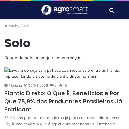
Procur
M
por
Início
/
Solo
Solo
Saúde do solo, manejo e conservação
Mariana
30/04/2026
0
19
Plantio Direto: O Que É, Benefícios e Por
Que 78,9% dos Produtores Brasileiros Já
Praticam
78,9% dos produtores brasileiros já praticam plantio direto, mas
52,1% não sabem o que é agricultura regenerativa. Entenda o