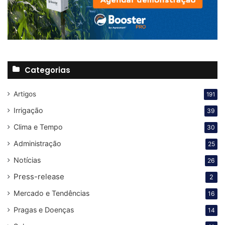
Categorias
Artigos
191
Irrigação
39
Clima e Tempo
30
Administração
25
Notícias
26
Press-release
2
Mercado e Tendências
16
Pragas e Doenças
14