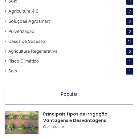
Solo
11
Agricultura 4.0
7
Soluções Agrosmart
6
Pulverização
2
Casos de Sucesso
14
Agricultura Regenerativa
5
Risco Climático
1
Solo
1
Popular
Principais tipos de irrigação:
Vantagens e Desvantagens
21/09/2016