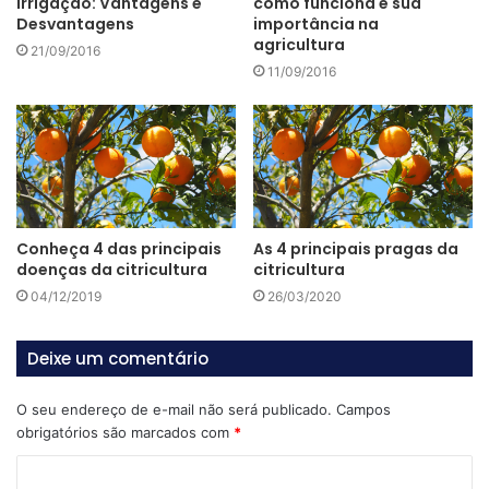
irrigação: Vantagens e
como funciona e sua
Desvantagens
importância na
No sensoriamento remoto esse índice é utilizado
agricultura
21/09/2016
principalmente em estudos ambientais, pois permite
11/09/2016
análises à respeito da cobertura vegetal de determinada
região.
[elementor-template id=”12428″]
Conheça 4 das principais
As 4 principais pragas da
doenças da citricultura
citricultura
04/12/2019
26/03/2020
Com o NDVI é possível identificar a existência ou ausência
de vegetação, comparar a atividade fotossintética de uma
Deixe um comentário
lavoura ao longo do tempo, assim como entre áreas
diferentes.
O seu endereço de e-mail não será publicado.
Campos
obrigatórios são marcados com
*
Princípios físicos
C