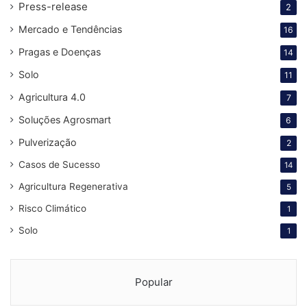
Press-release
2
Figura 1:
Mercado e Tendências
Exemplo
16
do
Pragas e Doenças
14
cálculo
Solo
11
NDVI e
Agricultura 4.0
7
as folhas
sadia a
Soluções Agrosmart
6
esquerda
Pulverização
2
e a seca
Casos de Sucesso
14
a direita.
Agricultura Regenerativa
5
Nas imagens de satélite com NDVI da Agrosmart esse
Risco Climático
1
valores são transformados em cores para facilitar a
Solo
1
identificação, valores próximos a zero de NDVI com cor
vermelha representando ausência de vegetação, amarelo
representando a vegetação seca e a cor verde
Popular
representando alto índice de NDVI com altas taxas de