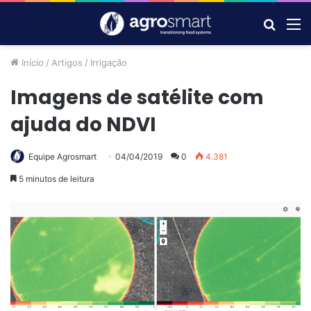
Procur
M
por
Início
/
Artigos
/
Irrigação
Imagens de satélite com
ajuda do NDVI
Equipe Agrosmart
04/04/2019
0
4.381
5 minutos de leitura