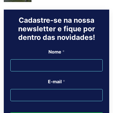
na cor vermelha, que representa a ausência de atividade
fotossintética.
Cadastre-se na nossa
Exemplos
newsletter e fique por
Usando NDVI na Soja
dentro das novidades!
A imagem NDVI da Figura 3 abaixo apresenta a lavoura de
soja sob pivô central.
Como a propriedade possui relevo
Nome
*
irregular, é esperada a formação de reservatórios de água,
estes podem ser identificados ao redor do pivô, pois o
filtro NDVI revela com a cor vermelha a ausência de
vegetação nessas áreas.
E-mail
*
Observa-se uma parte mais amarela do NDVI devido a
menor intensidade de fotossíntese revelando possíveis
falhas ou até carreadores, caminhos e estradas.