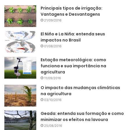
fotossíntese.
Principais tipos de irrigação:
Vantagens e Desvantagens
Padrão de cores NDVI
21/09/2016
O padrão de cores adotado pela Agrosmart segue os
El Niño e La Niña: entenda seus
seguintes valores de NDVI:
impactos no Brasil
01/08/2016
Estação meteorológica: como
Figura 2:
funciona e sua importância na
Escala
agricultura
NDVI
11/09/2016
Agrosmart
O impacto das mudanças climáticas
na agricultura
Esse padrão se refere aos valores calculados baseados
03/10/2016
nas imagens de satélite. Quanto maior o valor de NDVI,
mais alta a taxa de fotossíntese da lavoura, representada
Geada: entenda sua formação e como
pela cor verde. À medida que diminui o valor de NDVI a cor
minimizar os efeitos na lavoura
muda de tonalidade do amarelo para o laranja, finalizando
25/08/2016