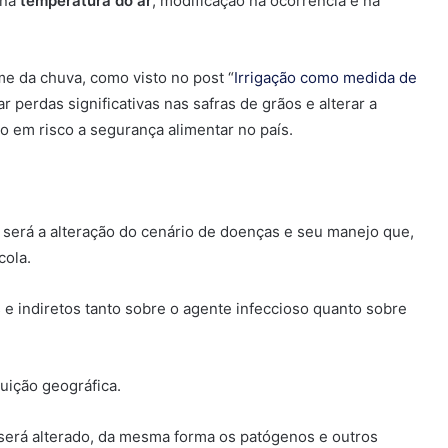
 na
temperatura do ar
, modificação na ocorrência e na
e da chuva, como visto no post “
Irrigação como medida de
r perdas significativas nas safras de grãos e alterar a
do em risco a segurança alimentar no país.
 será a alteração do cenário de doenças e seu manejo que,
cola.
 e indiretos tanto sobre o agente infeccioso quanto sobre
buição geográfica.
será alterado, da mesma forma os patógenos e outros