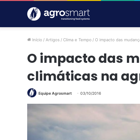
Início
/
Artigos
/
Clima e Tempo
/
O impacto das mudanças
O impacto das 
climáticas na ag
Equipe Agrosmart
03/10/2016