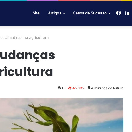
Face
L
Site
Artigos
Casos de Sucesso
 climáticas na agricultura
mudanças
ricultura
0
45.685
4 minutos de leitura