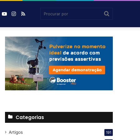
book
inkedin
YouTube
Instagram
RSS
Agrosmart
Procurar
por
Categorias
Artigos
191