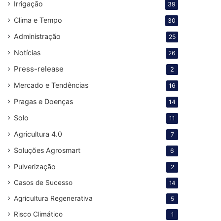
Irrigação
39
Clima e Tempo
30
Administração
25
Notícias
26
Press-release
2
Mercado e Tendências
16
Pragas e Doenças
14
Solo
11
Agricultura 4.0
7
Soluções Agrosmart
6
Pulverização
2
Casos de Sucesso
14
Agricultura Regenerativa
5
Risco Climático
1