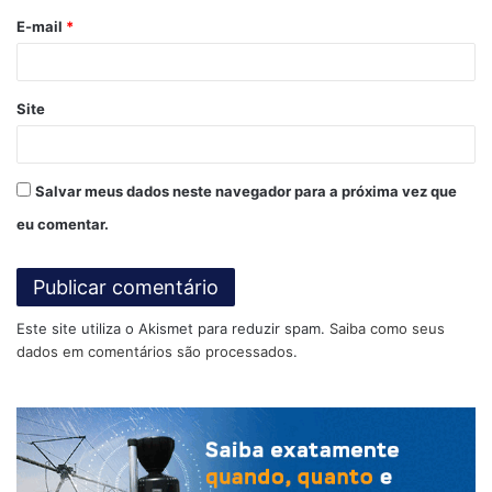
o
E-mail
*
*
Site
Salvar meus dados neste navegador para a próxima vez que
Por isso que para uma boa performance dos
modelos de
eu comentar.
previsão globais e regionais
, é importante que as
condições iniciais representem de forma adequada o
comportamento da atmosfera naquele dado instante.
Este site utiliza o Akismet para reduzir spam.
Saiba como seus
Atualmente, as previsões do tempo são facilitadas por
dados em comentários são processados
.
super computadores que fornecem a previsão numérica
do tempo.
Os modelos físicos que descrevem o comportamento da
temperatura do ar, da pressão atmosférica, dos ventos, da