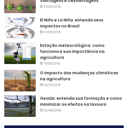
Vantagens e Desvantagens
21/09/2016
Benefícios da previsão do
El Niño e La Niña: entenda seus
impactos no Brasil
tempo para a sua fazenda
01/08/2016
Com uma previsão de tempo e um boletim meteorológico
Estação meteorológica: como
específicos para a sua fazenda, o agricultor tem diversos
funciona e sua importância na
benefícios, e o principais são:
agricultura
11/09/2016
Alertas para eventuais eventos severos de tempo;
O impacto das mudanças climáticas
na agricultura
Fácil entendimento;
03/10/2016
Maior previsibilidade;
Geada: entenda sua formação e como
Mais facilidade no planejamento das atividades da
minimizar os efeitos na lavoura
fazenda;
25/08/2016
Registro de ocorrência de eventos adversos;
E uma tomada de decisão mais precisa e assertiva.