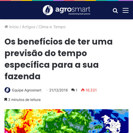
Procur
M
por
Início
/
Artigos
/
Clima e Tempo
Os benefícios de ter uma
previsão do tempo
específica para a sua
fazenda
Equipe Agrosmart
21/12/2016
1
16.331
3 minutos de leitura