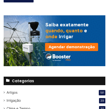
Categorias
Artigos
191
Irrigação
39
Clima e Tempo
30