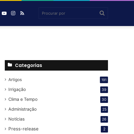
book
inkedin
YouTube
Instagram
RSS
Agrosmart
Procurar
por
Categorias
Artigos
191
Irrigação
39
Clima e Tempo
30
Administração
25
Notícias
26
Press-release
2