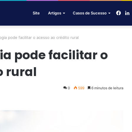
Face
L
Site
Artigos
Casos de Sucesso
gia pode facilitar o acesso ao crédito rural
a pode facilitar o
 rural
0
599
6 minutos de leitura