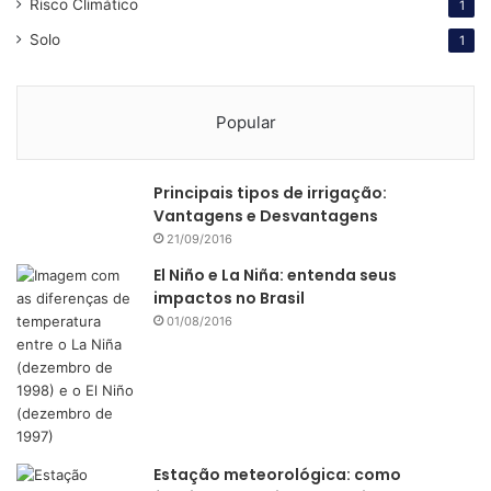
Risco Climático
1
que as pessoas tenham mais acesso à informação e sejam
Solo
1
mais conscientes sobre o que consomem e o impacto
disso na preservação do meio ambiente.
Popular
É o que tem acontecido, por exemplo, com os alimentos,
sobre os quais os consumidores querem saber a origem,
Principais tipos de irrigação:
como são feitos e do que são compostos.
Vantagens e Desvantagens
21/09/2016
Muitos consumidores buscam alimentos que, em sua
El Niño e La Niña: entenda seus
origem não estejam atrelados, sobretudo, ao
impactos no Brasil
desmatamento ou aos maus-tratos aos animais.
01/08/2016
Estação meteorológica: como