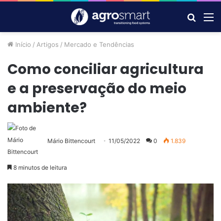
Procur
M
por
Início
/
Artigos
/
Mercado e Tendências
Como conciliar agricultura
e a preservação do meio
ambiente?
Mário Bittencourt
11/05/2022
0
1.839
8 minutos de leitura