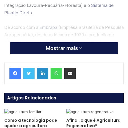
Integração Lavoura-Pecuária-Floresta) e o
Sistema de
Plantio Direto
.
De acordo com a
Embrapa
(Empresa Brasileira de Pesquisa
Agropecuária), desde a década de 1970 a produção de
alimentos cresceu 456% no Brasil, enquanto a área
Mostrar mais
plantada 55%.
Por outro lado, chama a atenção do mundo – e não poderia
Linkedin
WhatsApp
Compartilhar via e-mail
ser diferente – o avanço da perda de vegetação dos
biomas brasileiros, sobretudo da Amazônia, nos últimos
anos.
Artigos Relacionados
Somente em 2021 foram mais de 1,5 milhão de hectares de
vegetação tropical perdida para as queimadas e o
desmatamento, conforme o
Global Forest Watch
.
Como a tecnologia pode
Afinal, o que é Agricultura
ajudar a agricultura
Regenerativa?