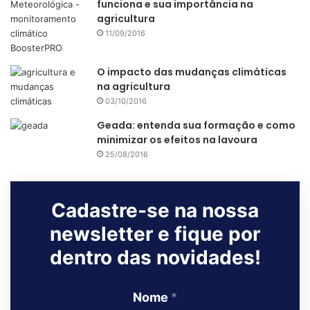
funciona e sua importância na
agricultura
11/09/2016
O impacto das mudanças climáticas
Inclusive, um
estudo recente do IBV
(Institute for Business
na agricultura
Value), vinculado à IBM, apontou que 84% dos
03/10/2016
consumidores consideram a sustentabilidade ambiental
Geada: entenda sua formação e como
como “moderadamente importante”.
minimizar os efeitos na lavoura
25/08/2016
Além disso, novos produtos tem ganhado espaço no
orçamento dos consumidores.
Cadastre-se na nossa
A
Allied Market Research
estima que o mercado global de
newsletter e fique por
alimentos veganos movimentou US$ 19,7 bilhões em 2020
dentro das novidades!
e deve atingir US$ 36,3 bilhões até 2030.
No Brasil, o mercado
vegano aumentou 300%
Nome
*
entre 2016 e