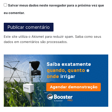
de hectares de pastagens têm degradação moderada ou
Salvar meus dados neste navegador para a próxima vez que
severa. Enquanto a Embrapa (Empresa Brasileira de
eu comentar.
Pesquisa Agropecuária) estima que as áreas de pastagens
degradadas cheguem a
100 milhões
de hectares.
Nesse contexto, o PSA surge como uma boa alternativa
Este site utiliza o Akismet para reduzir spam.
Saiba como seus
para que essa situação possa, aos poucos ser revertida e
dados em comentários são processados
.
o país alie o desenvolvimento no campo com a
preservação ambiental.