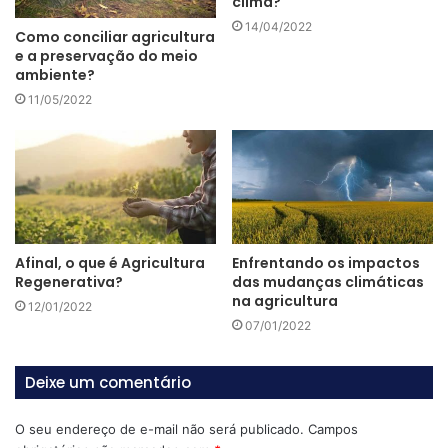
clima?
14/04/2022
Como conciliar agricultura
Conhecido pela sigla PSA, o Pagamento por Serviços
e a preservação do meio
Ambientais é um importante
mecanismo que estimula a
ambiente?
preservação e a recuperação do meio ambiente
em todo
11/05/2022
o país.
O PSA remunera produtores rurais, agricultores familiares,
assentados rurais, comunidades tradicionais e povos
indígenas por serviços ambientais que beneficiem a
sociedade.
Afinal, o que é Agricultura
Enfrentando os impactos
Regenerativa?
das mudanças climáticas
na agricultura
Os serviços podem ser:
12/01/2022
07/01/2022
A conservação da vegetação nativa;
Deixe um comentário
A restauração de áreas degradadas;
A melhoria da qualidade da água;
O seu endereço de e-mail não será publicado.
Campos
O sequestro de carbono;