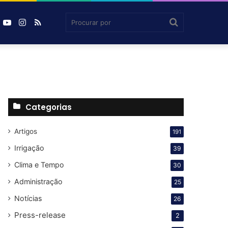
book
inkedin
YouTube
Instagram
RSS
Agrosmart
Procurar
por
Categorias
Artigos
191
Irrigação
39
Clima e Tempo
30
Administração
25
Notícias
26
Press-release
2