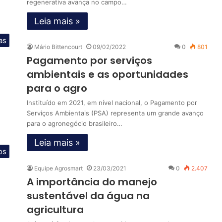
regenerativa avança no campo…
Leia mais »
as
Mário Bittencourt
09/02/2022
0
801
Pagamento por serviços
ambientais e as oportunidades
para o agro
Instituído em 2021, em nível nacional, o Pagamento por
Serviços Ambientais (PSA) representa um grande avanço
para o agronegócio brasileiro…
Leia mais »
os
Equipe Agrosmart
23/03/2021
0
2.407
A importância do manejo
sustentável da água na
agricultura