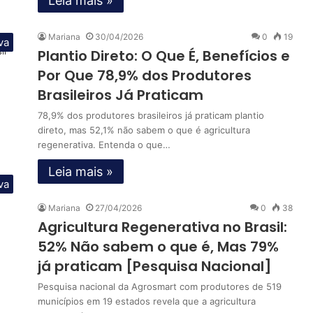
Leia mais »
Mariana
30/04/2026
0
19
va
Plantio Direto: O Que É, Benefícios e
Por Que 78,9% dos Produtores
Brasileiros Já Praticam
78,9% dos produtores brasileiros já praticam plantio
direto, mas 52,1% não sabem o que é agricultura
regenerativa. Entenda o que…
Leia mais »
va
Mariana
27/04/2026
0
38
Agricultura Regenerativa no Brasil:
52% Não sabem o que é, Mas 79%
já praticam [Pesquisa Nacional]
Pesquisa nacional da Agrosmart com produtores de 519
municípios em 19 estados revela que a agricultura