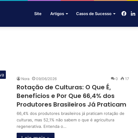
Face
L
Site
Artigos
Casos de Sucesso
va
Nora
09/06/2026
0
17
Rotação de Culturas: O Que É,
Benefícios e Por Que 66,4% dos
Produtores Brasileiros Já Praticam
66,4% dos produtores brasileiros já praticam rotação de
culturas, mas 52,1% não sabem o que é agricultura
regenerativa. Entenda o…