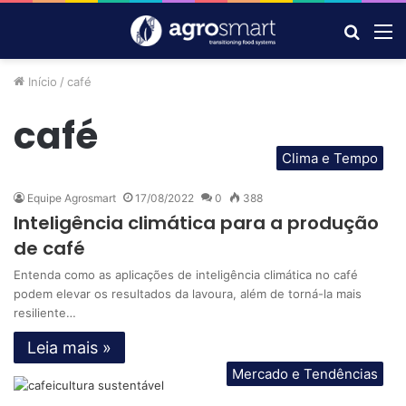
Procur
M
por
Início
/
café
café
Clima e Tempo
Equipe Agrosmart
17/08/2022
0
388
Inteligência climática para a produção
de café
Entenda como as aplicações de inteligência climática no café
podem elevar os resultados da lavoura, além de torná-la mais
resiliente…
Leia mais »
Mercado e Tendências