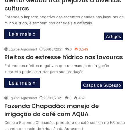
Alerta! Geada traz prejuízos a diversas
culturas
Entenda o impacto negativo das recentes geadas nas lavouras de
milho e trigo, e também nos canaviais e cafezais.
Leia mais »
Artigos
Equipe Agrosmart
30/03/2021
0
3.549
Efeitos do estresse hídrico nas lavouras
Entenda os efeitos negativos que um manejo de irrigação
incorreto pode acarretar para sua produção
Leia mais »
Casos de Sucesso
Equipe Agrosmart
23/03/2021
0
467
Fazenda Chapadão: manejo de
irrigação do café com AQUA
Como a Fazenda Chapadão, produtora de café conilon no ES, está
usando o manejo de irrigação da Agrosmart