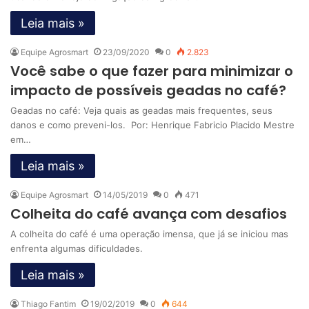
Leia mais »
Equipe Agrosmart
23/09/2020
0
2.823
Você sabe o que fazer para minimizar o
impacto de possíveis geadas no café?
Geadas no café: Veja quais as geadas mais frequentes, seus
danos e como preveni-los. Por: Henrique Fabricio Placido Mestre
em…
Leia mais »
Equipe Agrosmart
14/05/2019
0
471
Colheita do café avança com desafios
A colheita do café é uma operação imensa, que já se iniciou mas
enfrenta algumas dificuldades.
Leia mais »
Thiago Fantim
19/02/2019
0
644