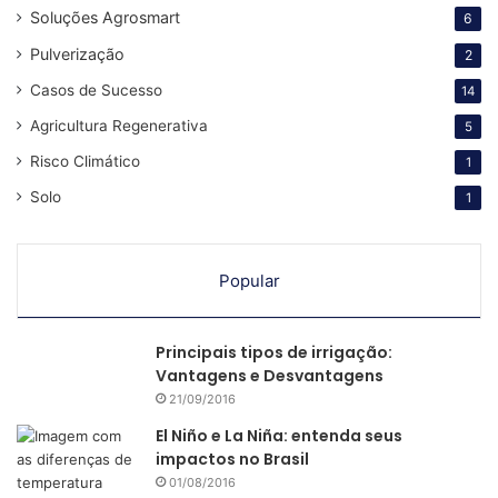
Soluções Agrosmart
6
“Então, quando
eu tomo decisão muito mais rápida
eu
Pulverização
evito prejuízo e aumenta minha velocidade.
2
Casos de Sucesso
14
Isso se torna um
benefício em economia, conforto de
Agricultura Regenerativa
5
trabalho
, ou seja, é um grande benefício para a fazenda
Risco Climático
1
hoje.”
Solo
1
Seja você o próximo caso de
sucesso:
Popular
Principais tipos de irrigação:
Vantagens e Desvantagens
21/09/2016
El Niño e La Niña: entenda seus
impactos no Brasil
01/08/2016