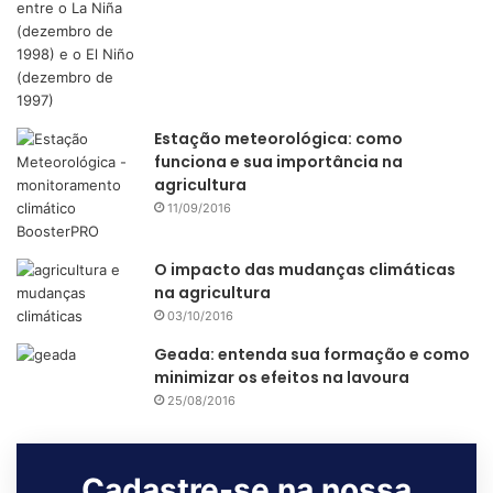
AQUA
café
caso de uso
Estação meteorológica: como
funciona e sua importância na
estação meteorológica
irrigação
agricultura
11/09/2016
manejo de irrigação
sensor de umidade
O impacto das mudanças climáticas
na agricultura
03/10/2016
Geada: entenda sua formação e como
minimizar os efeitos na lavoura
25/08/2016
Cadastre-se na nossa