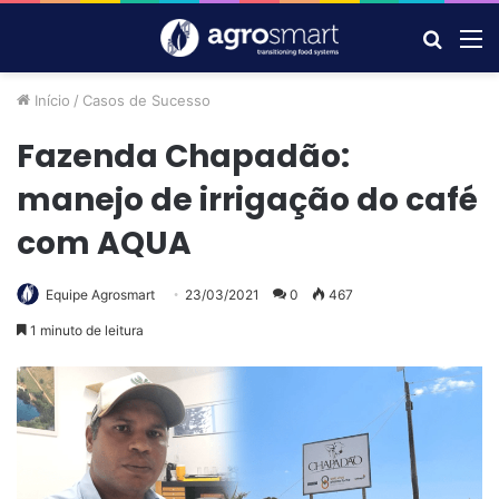
Procur
M
por
Início
/
Casos de Sucesso
Fazenda Chapadão:
manejo de irrigação do café
com AQUA
Equipe Agrosmart
23/03/2021
0
467
1 minuto de leitura