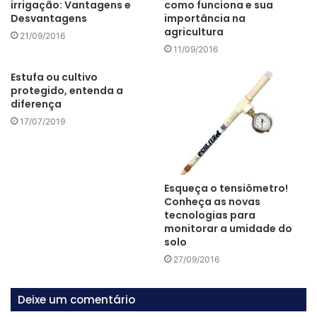
irrigação: Vantagens e
como funciona e sua
decisão ou gestão da fazenda?
Desvantagens
importância na
agricultura
21/09/2016
11/09/2016
Estufa ou cultivo
“A plataforma hoje já influencia muito nossas tomadas de
protegido, entenda a
decisão todos os dias. Até porque começo pelas irrigações
diferença
para saber se vou aumentar de alguma área, se vou
17/07/2019
diminuir ou se não vou irrigar naquele dia.
A plataforma
me dá essa informação.
“
Veja como é a
visualização do manejo de irrigação
na
Esqueça o tensiômetro!
Conheça as novas
Fazenda Chapadão
tecnologias para
monitorar a umidade do
solo
27/09/2016
Deixe um comentário