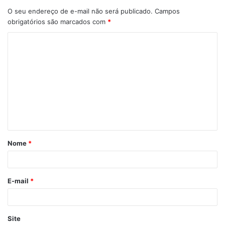
O seu endereço de e-mail não será publicado.
Campos
obrigatórios são marcados com
*
C
o
m
e
n
t
á
Nome
*
r
i
o
E-mail
*
*
Quer testar nossa plataforma gratuitamente?
Acesse aqui
“Eu olho também a previsão do tempo, umidade do ar,
Site