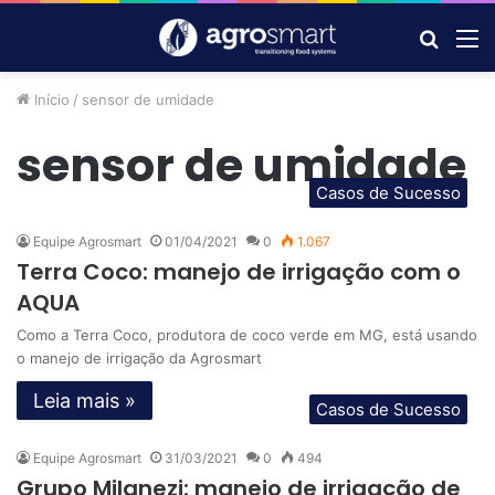
Procur
M
por
Início
/
sensor de umidade
sensor de umidade
Casos de Sucesso
Equipe Agrosmart
01/04/2021
0
1.067
Terra Coco: manejo de irrigação com o
AQUA
Como a Terra Coco, produtora de coco verde em MG, está usando
o manejo de irrigação da Agrosmart
Leia mais »
Casos de Sucesso
Equipe Agrosmart
31/03/2021
0
494
Grupo Milanezi: manejo de irrigação de