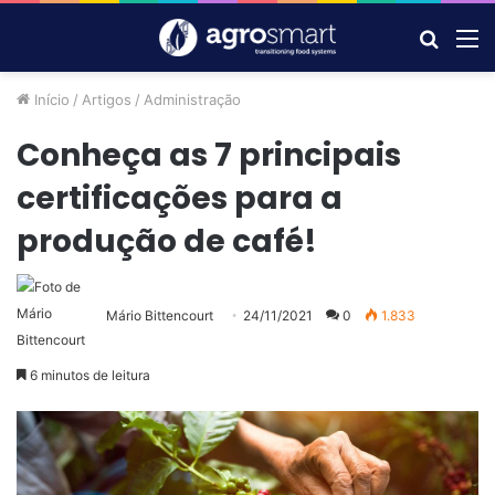
Procur
M
por
Início
/
Artigos
/
Administração
Conheça as 7 principais
certificações para a
produção de café!
Mário Bittencourt
24/11/2021
0
1.833
6 minutos de leitura