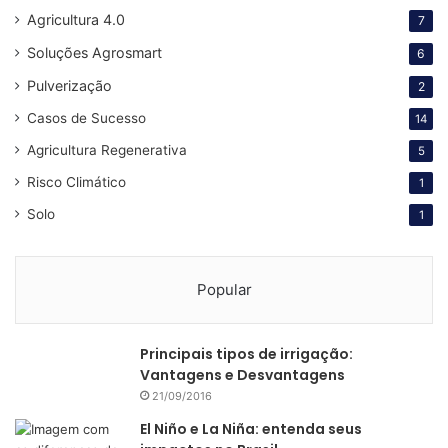
café no Brasil teve um maior
crescimento nos últimos
Agricultura 4.0
7
cinco anos
, conforme mostram dados da ABIC.
Soluções Agrosmart
6
Pulverização
2
Casos de Sucesso
14
Agricultura Regenerativa
5
Risco Climático
1
Solo
1
Popular
Certificação do café: dados mostram grande crescimento
da adesão aos selos da ABIC (Fonte: ABIC)
Principais tipos de irrigação:
O
crescimento das certificações é impulsionado pelos
Vantagens e Desvantagens
21/09/2016
grandes mercados consumidores
, como Estados Unidos,
União Europeia e Japão.
El Niño e La Niña: entenda seus