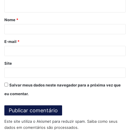
t
á
Nome
*
r
i
o
E-mail
*
*
Site
Certificação do café: conheça as regiões cafeeiras no
Brasil (Fonte: BSCA)
Salvar meus dados neste navegador para a próxima vez que
E esse aumento do consumo vem também acompanhado
de exigências cada vez maiores dos consumidores, o que
eu comentar.
tem pressionado as marcas de café a buscarem melhores
práticas no campo e ao longo da cadeia.
Este site utiliza o Akismet para reduzir spam.
Saiba como seus
E tal adaptação, por sua vez, pode ser comunicada por
dados em comentários são processados
.