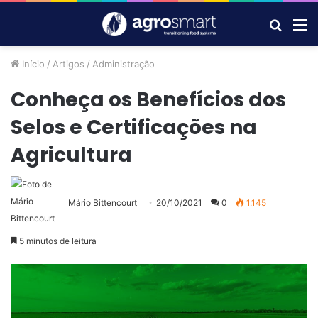
Procur
M
por
Início
/
Artigos
/
Administração
Conheça os Benefícios dos
Selos e Certificações na
Agricultura
Mário Bittencourt
20/10/2021
0
1.145
5 minutos de leitura