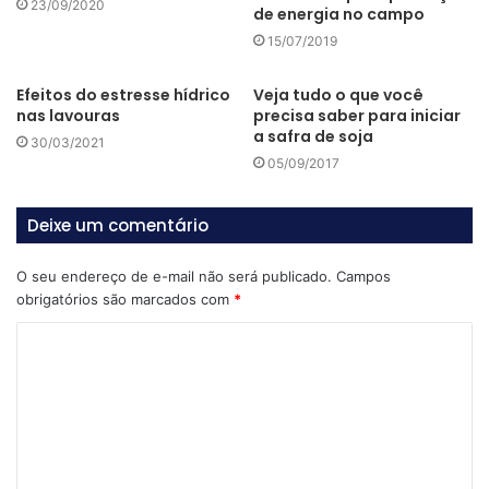
23/09/2020
de energia no campo
comprovar algo.
15/07/2019
Um selo, geralmente, é desenvolvido por empresas
Efeitos do estresse hídrico
Veja tudo o que você
particulares ou organizações privadas que costumam
nas lavouras
precisa saber para iniciar
utilizar metodologias próprias, reconhecidas por órgãos
a safra de soja
30/03/2021
públicos.
05/09/2017
Um exemplo é o selo de qualidade da
Organização ISO
,
Deixe um comentário
referência mundial no mundo corporativo e com atuação
também na área de
produção de alimentos
.
O seu endereço de e-mail não será publicado.
Campos
obrigatórios são marcados com
*
É importante saber que um selo pode comprovar uma
C
certificação ou ser a representação da própria certificação,
o
seja ela agrícola ou de outro setor; isso vai depender de
m
como trabalha o órgão/empresa pública ou privada que faz
e
a certificação.
n