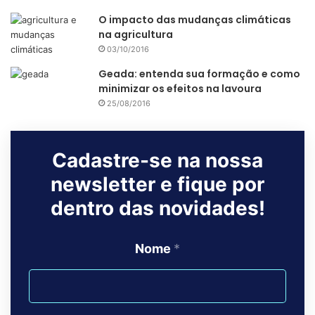
Além disso, boa parte dessa soja se destina à ração de
O impacto das mudanças climáticas
na agricultura
salmão, tilápia e camarão.
03/10/2016
Geada: entenda sua formação e como
minimizar os efeitos na lavoura
25/08/2016
Cadastre-se na nossa
newsletter e fique por
dentro das novidades!
Nome
*
Selo da certificação RTRS para a soja (Reprodução
Food
Business News
)
A emissão da certificação RTRS para a produção de soja