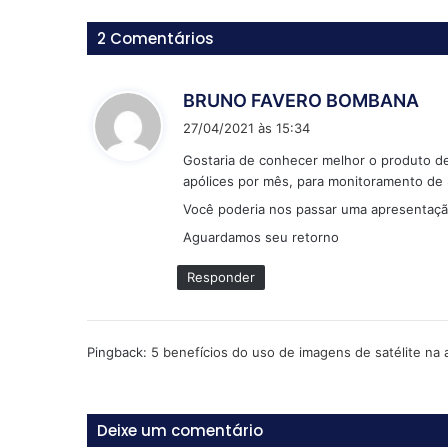
2 Comentários
d
BRUNO FAVERO BOMBANA
i
27/04/2021 às 15:34
s
Gostaria de conhecer melhor o produto d
s
apólices por mês, para monitoramento de So
e
Você poderia nos passar uma apresentaç
:
Aguardamos seu retorno
Responder
Pingback:
5 benefícios do uso de imagens de satélite na a
Deixe um comentário