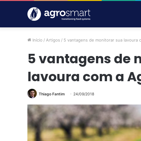
Início
/
Artigos
/
5 vantagens de monitorar sua lavoura
5 vantagens de 
lavoura com a A
Thiago Fantim
24/09/2018