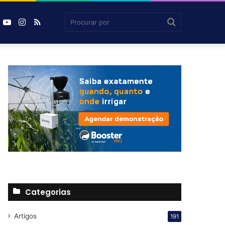
book
inkedin
YouTube
Instagram
RSS
Agrosmart
Procurar
por
Categorias
Artigos
191