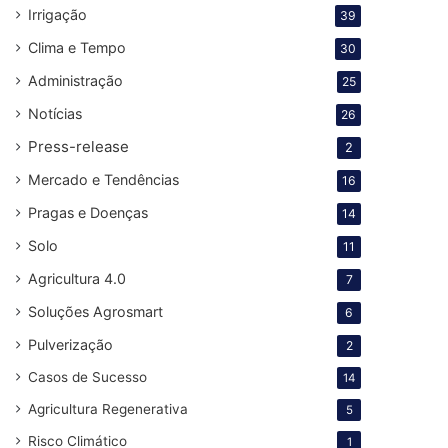
Irrigação
39
Clima e Tempo
30
Administração
25
Notícias
26
Press-release
2
Mercado e Tendências
16
Pragas e Doenças
14
Solo
11
Agricultura 4.0
7
Soluções Agrosmart
6
Pulverização
2
Casos de Sucesso
14
Agricultura Regenerativa
5
Risco Climático
1