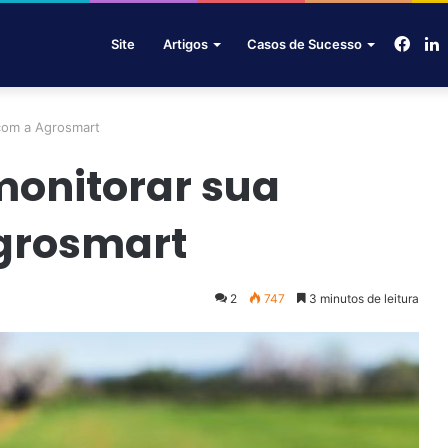
Face
L
Site
Artigos
Casos de Sucesso
 com a Agrosmart
monitorar sua
grosmart
2
747
3 minutos de leitura