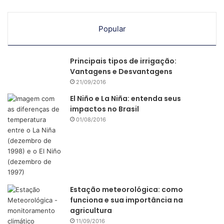
feromônio trazem enormes
benefícios
, como:
• Resposta eficaz e confiável do monitoramento das
Popular
pragas;
• Identifica o momento exato da intervenção com controle
químico;
Principais tipos de irrigação:
• Permite a utilização de praguicidas menos persistentes,
Vantagens e Desvantagens
pois determina o momento exato da necessidade da
21/09/2016
intervenção;
El Niño e La Niña: entenda seus
• Redução dos riscos de desenvolvimento de resistências
impactos no Brasil
01/08/2016
dos insetos aos praguicidas;
• Identificação e quantificação das pragas;
• Utilização racional dos praguicidas, consequentemente
redução de custos e menor contaminações de pessoas,
meio ambiente e alimentos;
• Permite ainda, através do monitoramento, identificar a
Estação meteorológica: como
eficácia do tratamento químico, entre outras medidas.
funciona e sua importância na
agricultura
11/09/2016