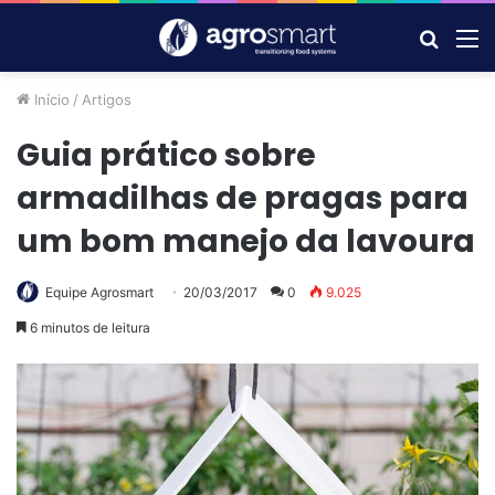
Procur
M
por
Início
/
Artigos
Guia prático sobre
armadilhas de pragas para
um bom manejo da lavoura
Equipe Agrosmart
20/03/2017
0
9.025
6 minutos de leitura