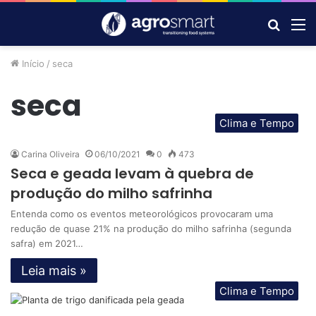
Procur
M
por
Início
/
seca
seca
Clima e Tempo
Carina Oliveira
06/10/2021
0
473
Seca e geada levam à quebra de
produção do milho safrinha
Entenda como os eventos meteorológicos provocaram uma
redução de quase 21% na produção do milho safrinha (segunda
safra) em 2021…
Leia mais »
Clima e Tempo