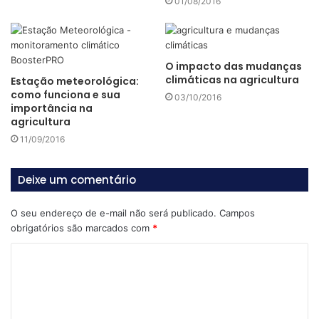
01/08/2016
O impacto das mudanças
climáticas na agricultura
Estação meteorológica:
como funciona e sua
03/10/2016
importância na
Quais são os efeitos da seca
agricultura
11/09/2016
para a agricultura?
Deixe um comentário
A seca é um fenômeno caracterizado, muitas vezes, pela
ausência, quantidade limitada e má distribuição das
O seu endereço de e-mail não será publicado.
Campos
precipitações pluviométricas e por isso acaba acarretando
obrigatórios são marcados com
*
algumas consequências para a agricultura, tais como:
C
Diminui o rendimento das plantações e cultivos;
o
m
A falta de chuva implica em um menor abastecimento de
e