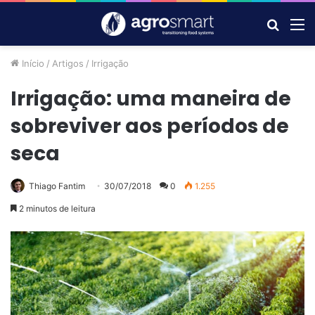
Procur
M
por
Início
/
Artigos
/
Irrigação
Irrigação: uma maneira de
sobreviver aos períodos de
seca
Thiago Fantim
30/07/2018
0
1.255
2 minutos de leitura