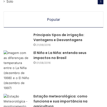
Solo
1
ter técnicas que consigam extrair uma quantidade
suficiente de água para irrigação garante ao agricultor que,
mesmo em períodos de secas, as produções não sejam
Popular
prejudicadas.
Principais tipos de irrigação:
Dessa forma, é primordial adotar um melhor modelo de
Vantagens e Desvantagens
gestão de água
e buscar por informações nos
21/09/2016
conhecimentos técnicos, para que assim seja possível
El Niño e La Niña: entenda seus
garantir o suprimento de água para todas as culturas e
impactos no Brasil
controlar a perda de solo em áreas agricultáveis.
01/08/2016
Estação meteorológica: como
funciona e sua importância na
agricultura