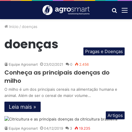
Procur
M
por
Início
/
doenças
doenças
Pragas e Doenças
Equipe Agrosmart
23/02/2021
0
2.456
Conheça as principais doenças do
milho
O milho é um dos principais cereais na alimentação humana e
animal. Além de ser o cereal de maior volume…
Leia mais »
Artigos
Equipe Agrosmart
04/12/2019
3
19.235