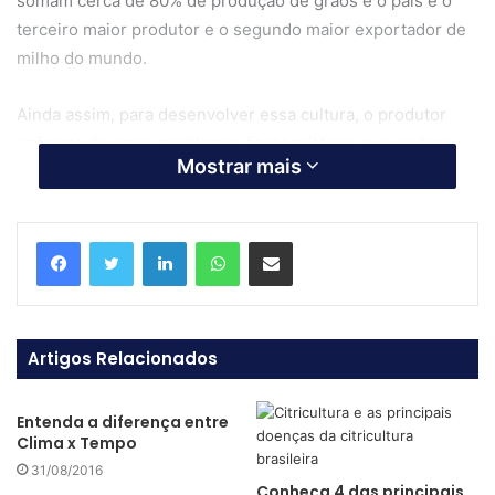
somam cerca de 80% de produção de grãos e o país é o
terceiro maior produtor e o segundo maior exportador de
milho do mundo.
Ainda assim, para desenvolver essa cultura, o produtor
enfrenta diversos problemas fitossanitários que podem
Mostrar mais
comprometer a produtividade.
Linkedin
WhatsApp
Compartilhar via e-mail
Artigos Relacionados
Entenda a diferença entre
Clima x Tempo
Fonte: Pixabay
31/08/2016
Conheça 4 das principais