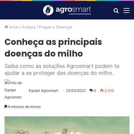
Procur
M
por
Início
/
Artigos
/
Pragas e Doenças
Conheça as principais
doenças do milho
Saiba como as soluções Agrosmart podem te
ajudar a se proteger das doenças do milho.
Equipe Agrosmart
23/02/2021
0
2.456
6 minutos de leitura