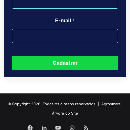
número de esporos. Lavouras com alta incidência da
doença podem apresentar lesões na bainha foliar, nos
E-mail
*
colmos e nas brácteas da espiga. Os esporos do patógeno
são disseminados pelo vento ou pela chuva.
Essa doença pode ser encontrada nos
estádios VT até R4.
Cadastrar
© Copyright 2026, Todos os direitos reservados | Agrosmart |
Árvore do Site
Facebook
Linkedin
YouTube
Instagram
RSS
Agrosma
Foto: Luciano Viana Cota