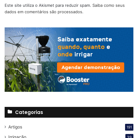
Este site utiliza o Akismet para reduzir spam.
Saiba como seus
dados em comentários são processados
.
Foto: Fabrício Lanza. Embrapa
O monitoramento deve ser realizado desde o início do
ciclo da cultura, pois os sintomas se manifestam primeiro
nas folhas do terço inferior das plantas e, caso não seja
controlada, pode atingir as folhas superiores.
Atualmente,
a doença pode causar perdas
superiores a 60% nas produções
Categorias
localizadas onde o ambiente seja
favorável e as cultivares sejam
Artigos
191
suscetíveis.
Irrigação
39