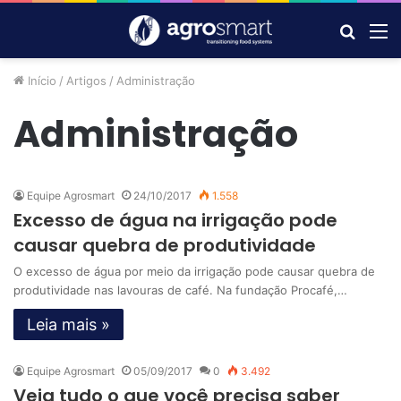
Procur
M
por
Início
/
Artigos
/
Administração
Administração
Equipe Agrosmart
24/10/2017
1.558
Excesso de água na irrigação pode
causar quebra de produtividade
O excesso de água por meio da irrigação pode causar quebra de
produtividade nas lavouras de café. Na fundação Procafé,…
Leia mais »
Equipe Agrosmart
05/09/2017
0
3.492
Veja tudo o que você precisa saber