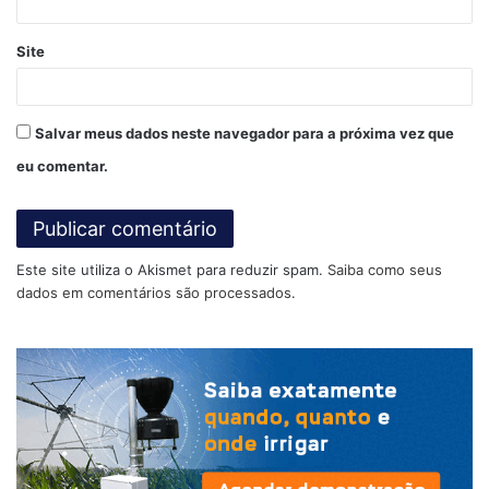
Site
Salvar meus dados neste navegador para a próxima vez que
eu comentar.
“O grupo Junqueira Rodas possui três estações
Este site utiliza o Akismet para reduzir spam.
Saiba como seus
dados em comentários são processados
.
meteorológicas, em todas as fazendas nós temos
os termos higrômetros e nós temos 26 baterias
de tensiômetros, porém eles não te dão a
precisão que a Agrosmart nos fornece.”
Stocler Andrade, consultor agrícola.
A
Agrosmart
utiliza uma estação