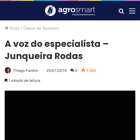
Procur
M
por
Início
/
Casos de Sucesso
A voz do especialista –
Junqueira Rodas
Thiago Fantim
25/07/2019
0
3.884
1 minuto de leitura