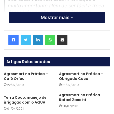
muito importante além de ser fácil a troca
dessa informação entre o cliente e a
Mostrar mais
empresa
.
Stocler Andrade
– Consultor Agrícola
Linkedin
WhatsApp
Compartilhar via e-mail
Tecnologia simplificada na
Artigos Relacionados
mão do produtor
Agrosmart na Prática –
Agrosmart na Prática –
Café Orfeu
Obrigado Coco
“Nossa busca é acreditar que a tecnologia, a agricultura
22/07/2019
21/07/2019
digital, vai nos fazer produzir o dobro ou o triplo na mesma
área, porque espaço não se cria.”
Agrosmart na Prática –
Terra Coco: manejo de
Rafael Zanetti
irrigação com o AQUA
Sarita Junqueira Rodas | CEO
20/07/2019
01/04/2021