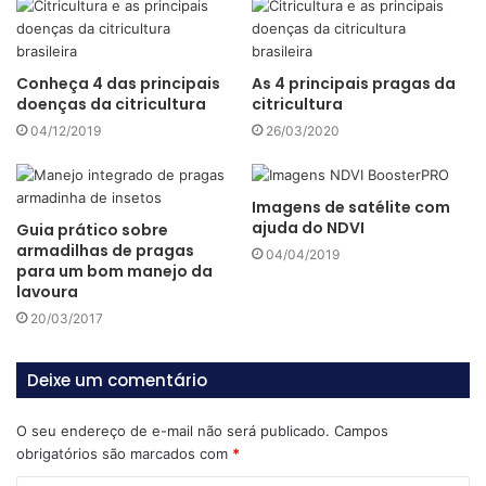
Outro dano causado pelos percevejos é a indução de
um distúrbio fisiológico, que afeta a maturação normal das
Conheça 4 das principais
As 4 principais pragas da
plantas atacadas, fazendo com que estas permaneçam
doenças da citricultura
citricultura
com as folhas verdes ao final do ciclo. Isso causa
04/12/2019
26/03/2020
problemas na colheita, pelo excesso de umidade no
processo de trilha e no produto colhido.
Imagens de satélite com
Doenças de Final de Ciclo (DFCs)
ajuda do NDVI
Guia prático sobre
armadilhas de pragas
04/04/2019
As DFCs são um complexo de doenças que ocorrem
para um bom manejo da
na mesma época, no final do ciclo da cultura da soja, e
lavoura
provocam redução na eficiência fotossintética,
20/03/2017
prejudicando o enchimento de grãos e reduzindo a
produtividade. São elas: a mancha-parda ou septoriose,
Deixe um comentário
que é causada pelo fungo
Septoria glycines
, o
crestamento foliar de cercóspora e a mancha-púrpura da
O seu endereço de e-mail não será publicado.
Campos
obrigatórios são marcados com
*
semente, causados pelo fungo
Cercospora kikuchii.
Outras
doenças podem ter a ocorrência associada ao complexo