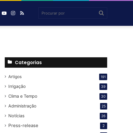
book
inkedin
YouTube
Instagram
RSS
Agrosmart
Procurar
por
Categorias
Artigos
191
Irrigação
39
Clima e Tempo
30
Administração
25
Notícias
26
Press-release
2