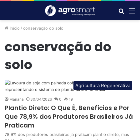
Procur
M
por
Início
/
conservação do solo
conservação do
solo
Agricultura Regenerativa
Mariana
30/04/2026
0
19
Plantio Direto: O Que É, Benefícios e Por
Que 78,9% dos Produtores Brasileiros Já
Praticam
78,9% dos produtores brasileiros já praticam plantio direto, mas