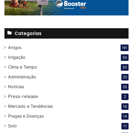
Categorias
Artigos
191
Irrigação
39
Clima e Tempo
30
Administração
25
Notícias
26
Press-release
2
Mercado e Tendências
16
Pragas e Doenças
14
Solo
11