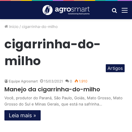
Procur
M
por
Início
/
cigarrinha-do-milho
cigarrinha-do-
milho
Artigos
Equipe Agrosmart
15/03/2021
0
1.910
Manejo da cigarrinha-do-milho
Você, produtor do Paraná, São Paulo, Goiás, Mato Grosso, Mato
Grosso do Sul e Minas Gerais, que está na safrinha…
Leia mais »