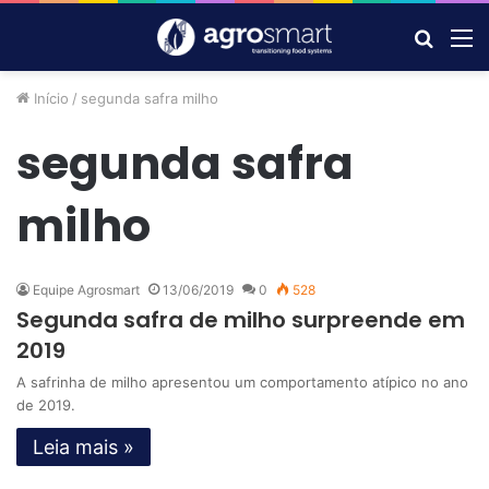
Procur
M
por
Início
/
segunda safra milho
segunda safra
milho
Equipe Agrosmart
13/06/2019
0
528
Segunda safra de milho surpreende em
2019
A safrinha de milho apresentou um comportamento atípico no ano
de 2019.
Leia mais »