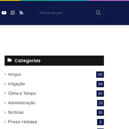
book
inkedin
YouTube
Instagram
RSS
Agrosmart
Procurar
por
Categorias
Artigos
191
Irrigação
39
Clima e Tempo
30
Administração
25
Notícias
26
Press-release
2