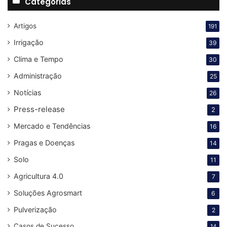
Categorias
Artigos
191
Irrigação
39
Clima e Tempo
30
Administração
25
Notícias
26
Press-release
2
Mercado e Tendências
16
Pragas e Doenças
14
Solo
11
Agricultura 4.0
7
Soluções Agrosmart
6
Pulverização
2
Casos de Sucesso
14