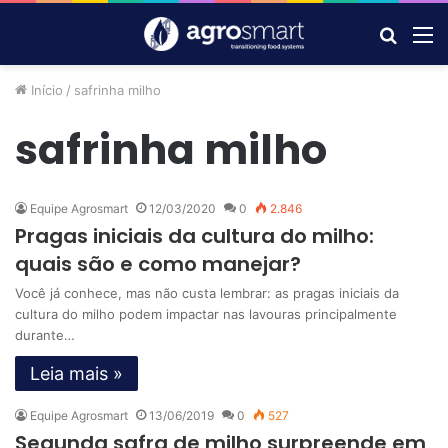
Procur
M
por
Início
/
safrinha milho
safrinha milho
Equipe Agrosmart
12/03/2020
0
2.846
Pragas iniciais da cultura do milho:
quais são e como manejar?
Você já conhece, mas não custa lembrar: as pragas iniciais da
cultura do milho podem impactar nas lavouras principalmente
durante…
Leia mais »
Equipe Agrosmart
13/06/2019
0
527
Segunda safra de milho surpreende em