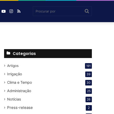
book
inkedin
YouTube
Instagram
RSS
Agrosmart
Procurar
por
Categorias
Artigos
191
Irrigação
39
Clima e Tempo
30
Administração
25
Notícias
26
Press-release
2