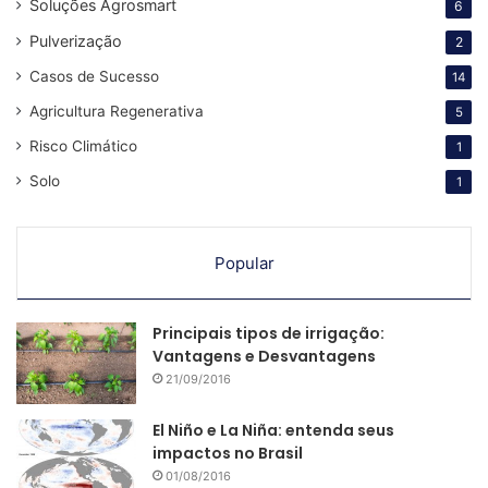
Soluções Agrosmart
6
Pulverização
2
Casos de Sucesso
14
Agricultura Regenerativa
5
Risco Climático
1
Solo
1
Popular
Principais tipos de irrigação:
Vantagens e Desvantagens
21/09/2016
El Niño e La Niña: entenda seus
impactos no Brasil
01/08/2016