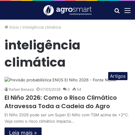
Procur
M
por
Início
/
inteligência climática
inteligência
climática
Artigos
Rafael Benassi
07/05/2026
0
54
El Niño 2026: Como o Risco Climático
Atravessa Toda a Cadeia do Agro
El Niño 2026 pode ser um Super El Niño com TSM acima de +2°C.
Veja como o risco climático impacta…
Leia mais »