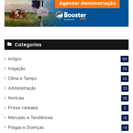
Categorias
Artigos
191
Irrigação
39
Clima e Tempo
30
Administração
25
Notícias
26
Press-release
2
Mercado e Tendências
16
Pragas e Doenças
14