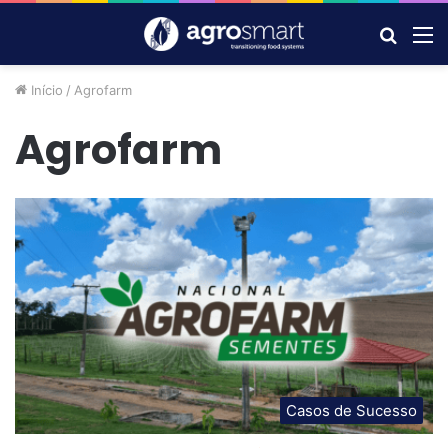
Procur
M
por
Início
/
Agrofarm
Agrofarm
Casos de Sucesso