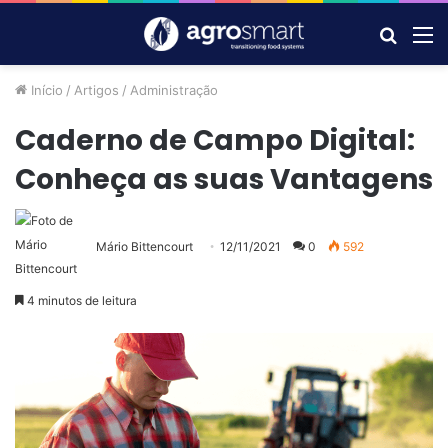
Procur
M
por
Início
/
Artigos
/
Administração
Caderno de Campo Digital:
Conheça as suas Vantagens
Mário Bittencourt
12/11/2021
0
592
4 minutos de leitura