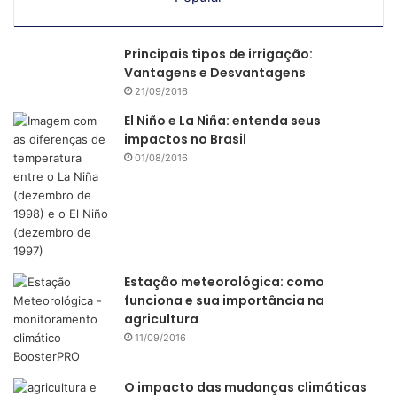
alimentos assinaram, em novembro de 2021, o “
Manifesto
da Soja do Reino Unido
”, no qual se comprometem a
Principais tipos de irrigação:
eliminar o grão oriundo de áreas com problemas
Vantagens e Desvantagens
socioambientais das cadeias de suprimentos o mais rápido
21/09/2016
possível, até 2025.
El Niño e La Niña: entenda seus
impactos no Brasil
Além disso, empresas
multinacionais
que atuam na compra
01/08/2016
de soja brasileira também já fazem exigências parecidas
por pressão dos seus acionistas.
Estação meteorológica: como
funciona e sua importância na
agricultura
(Fonte:
CNA
)
11/09/2016
Mais do que nunca, é preciso que todos as partes da
O impacto das mudanças climáticas
cadeia (agricultores, beneficiadores, atacadistas, varejistas