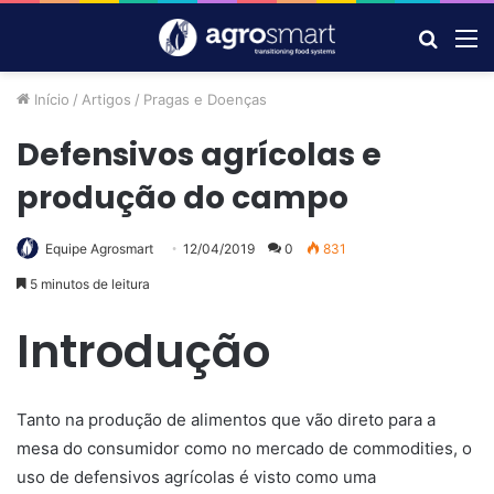
Procur
M
por
Início
/
Artigos
/
Pragas e Doenças
Defensivos agrícolas e
produção do campo
Equipe Agrosmart
12/04/2019
0
831
5 minutos de leitura
Introdução
Tanto na produção de alimentos que vão direto para a
mesa do consumidor como no mercado de commodities, o
uso de defensivos agrícolas é visto como uma