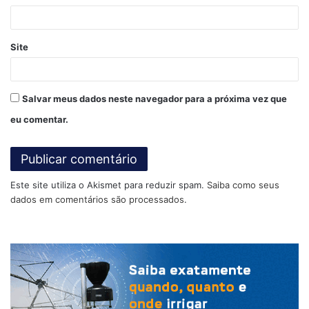
*
Site
Salvar meus dados neste navegador para a próxima vez que
eu comentar.
Este site utiliza o Akismet para reduzir spam.
Saiba como seus
dados em comentários são processados
.
Ainda de acordo com o professor Carbonari: A imagem que
se cria do agrotóxico não tem conexão com a realidade,
pois a agricultura brasileira só conseguiu ter o avanço que
teve com tecnologia, inovação e o uso de diversos
insumos, entre eles os defensivos”.