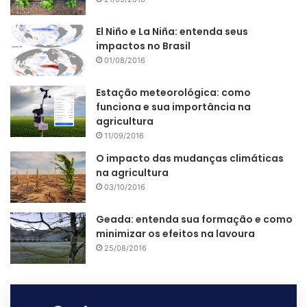
El Niño e La Niña: entenda seus
impactos no Brasil
01/08/2016
Estação meteorológica: como
funciona e sua importância na
agricultura
11/09/2016
Aplicação de defensivos em clima frio
O impacto das mudanças climáticas
Por outro lado, quando se utiliza os termos “defensivos”
na agricultura
03/10/2016
ou “fitossanitários”, quem ouve pode focar apenas nos
aspectos positivos de proteção, se esquecendo da
Geada: entenda sua formação e como
periculosidade de manuseá-los.
minimizar os efeitos na lavoura
25/08/2016
Para finalizar, o termo pesticida é o mais comumente
usado fora do Brasil, em inglês “
pesticide
”. No entanto
essa nomenclatura não é a mais usual em nosso país.