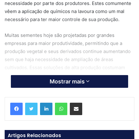
necessidade por parte dos produtores. Estes comumente
vêem a aplicação de químicos na lavoura como um mal
necessário para ter maior controle de sua produção.
Muitas sementes hoje são projetadas por grandes
empresas para maior produtividade, permitindo que a
produção vegetal e seus derivados continue aumentando
sem que haja necessidade de ampliação de áreas
cultivados. Essas soluções de alta produção costumam
necessitar de cuidados específicos, assim quando o
Mostrar mais
produtor passa a utilizar determinada semente, ele está
automaticamente comprometido com o uso de um ou outro
produto, que já é vinculado àquela cultura ou variedade.
Linkedin
WhatsApp
Compartilhar via e-mail
Artigos Relacionados