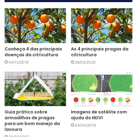
Conheça 4 das principais
As 4 principais pragas da
Pulverização com autopropelido
doenças da citricultura
citricultura
Brasil e o consumo de
04/12/2019
26/03/2020
defensivos
Uma pesquisa recente, divulgada em evento organizado
pela FAO/ONU, EMBRAPA, ABAG e ANDEF, mostra que o
Brasil é um dos países com alta produção agrícola que
Guia prático sobre
Imagens de satélite com
menos utiliza químicos, proporcionalmente à sua
armadilhas de pragas
ajuda do NDVI
produção.
para um bom manejo da
04/04/2019
lavoura
20/03/2017