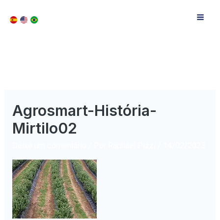
Agrosmart-História-
Mirtilo02
Deixe um comentário
/ Por
Raphael Pizzi
/
14/02/2023