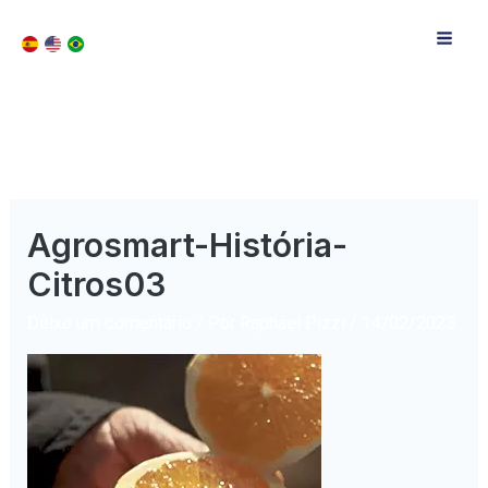
Agrosmart-História-
Citros03
Deixe um comentário
/ Por
Raphael Pizzi
/
14/02/2023