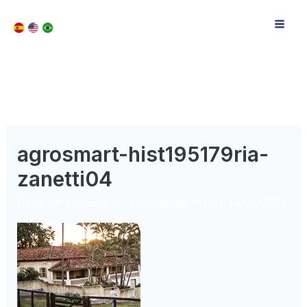
agrosmart-hist195179ria-
zanetti04
Deixe um comentário
/ Por
Raphael Pizzi
/
14/02/2023