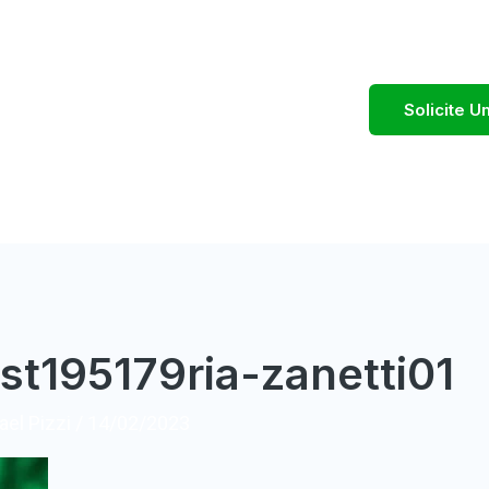
Solicite 
st195179ria-zanetti01
el Pizzi
/
14/02/2023