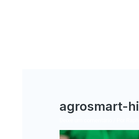
agrosmart-hi
Deixe um comentário
/ Por
Rapha